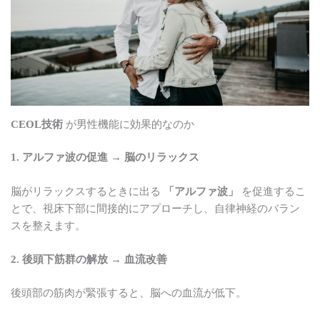
CEOL技術
が男性機能に効果的なのか
1. アルファ波の促進 → 脳のリラックス
脳がリラックスするときに出る
「アルファ波」
を促進するこ
とで、視床下部に間接的にアプローチし、自律神経のバラン
スを整えます。
2. 後頭下筋群の解放 → 血流改善
後頭部の筋肉が緊張すると、脳への血流が低下。