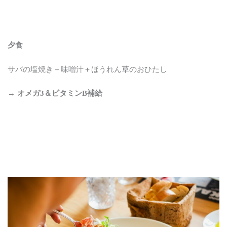
夕食
サバの塩焼き＋味噌汁＋ほうれん草のおひたし
→
オメガ3＆ビタミンB補給