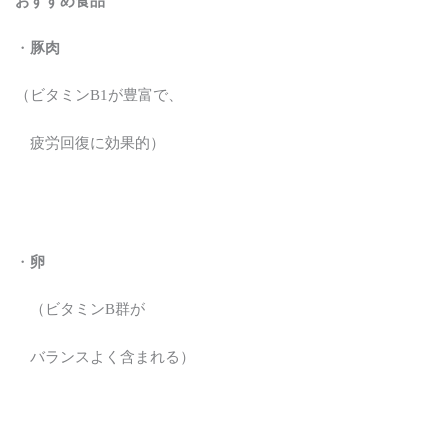
おすすめ食品
・
豚肉
（ビタミンB1が豊富で、
疲労回復に効果的）
・
卵
（ビタミンB群が
バランスよく含まれる）